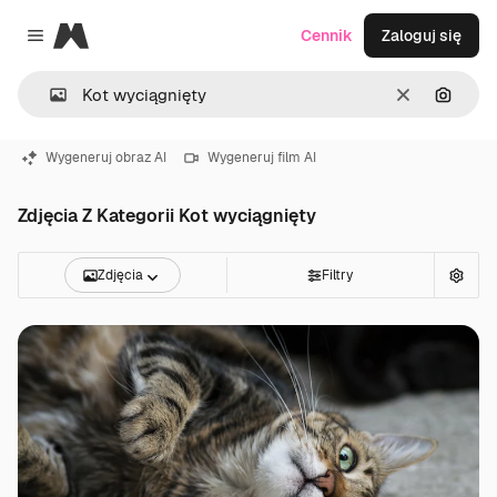
Magnific
Cennik
Zaloguj się
Close menu
Wyczyść
Szukaj
Wygeneruj obraz AI
Wygeneruj film AI
Zdjęcia Z Kategorii Kot wyciągnięty
Zdjęcia
Filtry