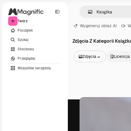
Twórz
Wygeneruj obraz AI
W
Początek
Szukaj
Zdjęcia Z Kategorii Książk
Stockowy
Zdjęcia
Licencja
Przeglądaj
Wszystkie obrazy
Wszystkie narzędzia
Wektory
Ilustracje
Zdjęcia
PSD
Szablony
Mockupy
Filmy
Klipy wideo
Ruchome grafiki
Szablony wideo
Ikony
Modele 3D
Czcionki