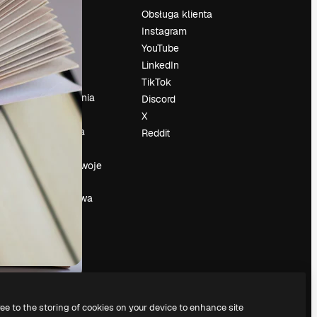
Cennik
Obsługa klienta
O nas
Instagram
Reviews
YouTube
su
Kariera
LinkedIn
Trendy
TikTok
wyszukiwania
Discord
Blog
X
Wydarzenia
Reddit
Slidesgo
a
Sprzedaj swoje
treści
Sala prasowa
Szukasz
magnific.ai
ree to the storing of cookies on your device to enhance site