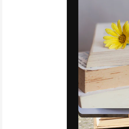
Platforma kreat
najlepszych pr
subskrybentów 
przedsiębiorstw,
Polski
Copyright © 2010