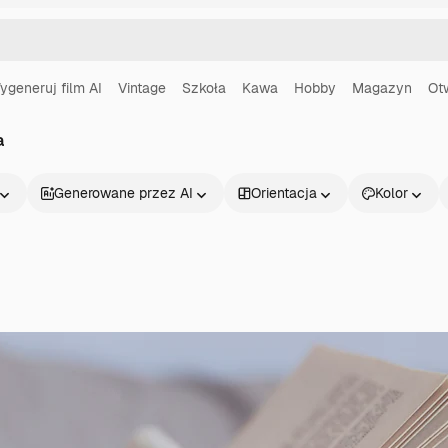
ygeneruj film AI
Vintage
Szkoła
Kawa
Hobby
Magazyn
Ot
a
Generowane przez AI
Orientacja
Kolor
Produkty
Zacznij