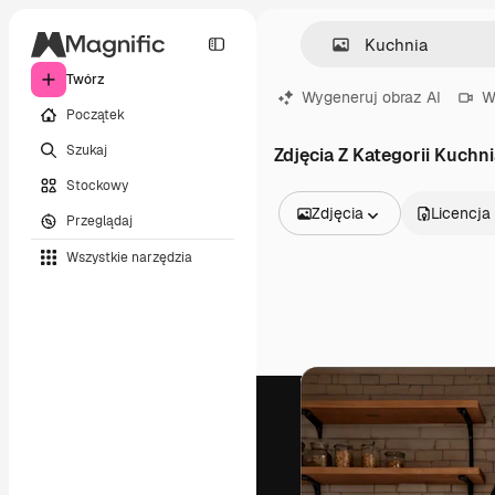
Twórz
Wygeneruj obraz AI
W
Początek
Szukaj
Zdjęcia Z Kategorii Kuchn
Stockowy
Zdjęcia
Licencja
Przeglądaj
Wszystkie obrazy
Wszystkie narzędzia
Wektory
Ilustracje
Zdjęcia
PSD
Szablony
Mockupy
Filmy
Klipy wideo
Ruchome grafiki
Szablony wideo
Ikony
Modele 3D
Czcionki