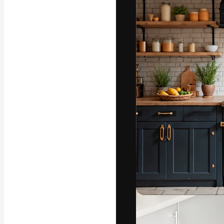
Platforma kreat
najlepszych pr
subskrybentów 
przedsiębiorstw,
Polski
Copyright © 2010