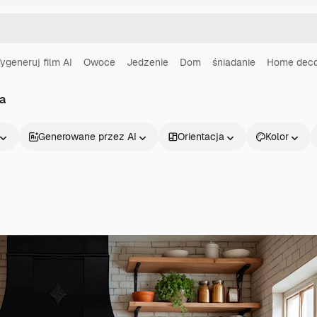
ygeneruj film AI
Owoce
Jedzenie
Dom
śniadanie
Home dec
ia
Generowane przez AI
Orientacja
Kolor
Produkty
Zacznij