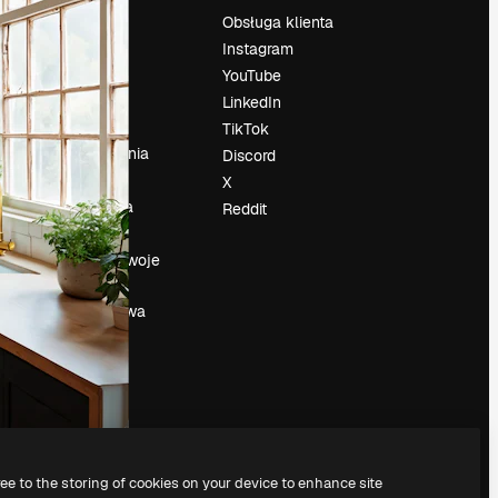
Cennik
Obsługa klienta
O nas
Instagram
Reviews
YouTube
su
Kariera
LinkedIn
Trendy
TikTok
wyszukiwania
Discord
Blog
X
Wydarzenia
Reddit
Slidesgo
a
Sprzedaj swoje
treści
Sala prasowa
Szukasz
magnific.ai
ree to the storing of cookies on your device to enhance site