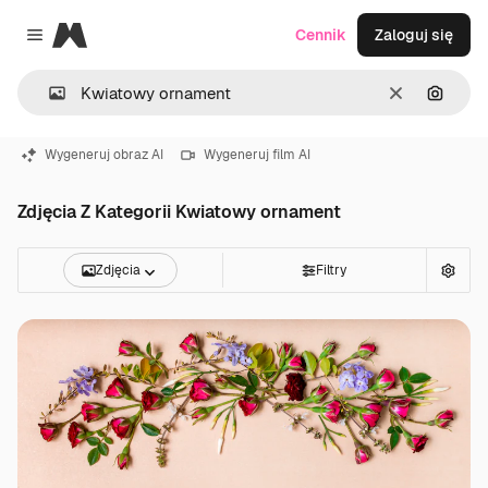
Magnific
Cennik
Zaloguj się
Close menu
Wyczyść
Szukaj
Wygeneruj obraz AI
Wygeneruj film AI
Zdjęcia Z Kategorii Kwiatowy ornament
Zdjęcia
Filtry