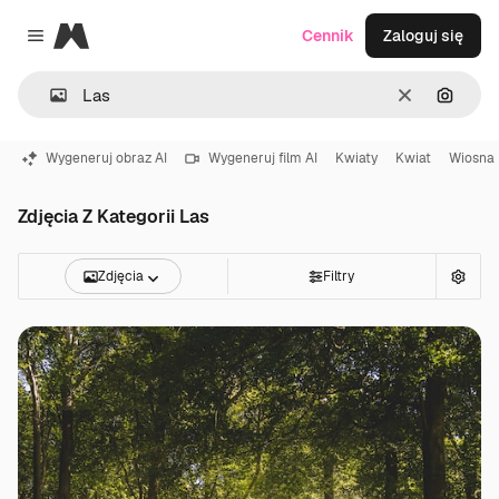
Magnific
Cennik
Zaloguj się
Close menu
Wyczyść
Szukaj
Wygeneruj obraz AI
Wygeneruj film AI
Kwiaty
Kwiat
Wiosna
Zdjęcia Z Kategorii Las
Zdjęcia
Filtry