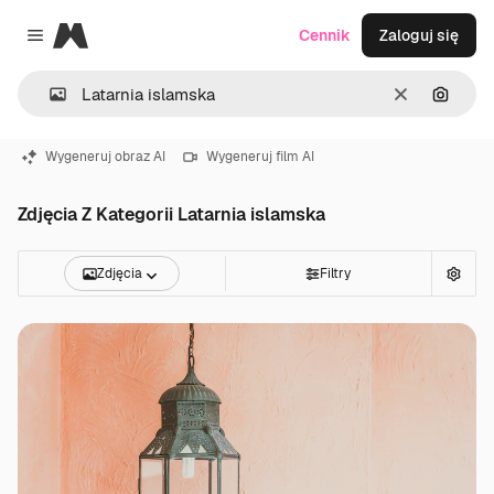
Magnific
Cennik
Zaloguj się
Close menu
Wyczyść
Szukaj
Wygeneruj obraz AI
Wygeneruj film AI
Zdjęcia Z Kategorii Latarnia islamska
Zdjęcia
Filtry