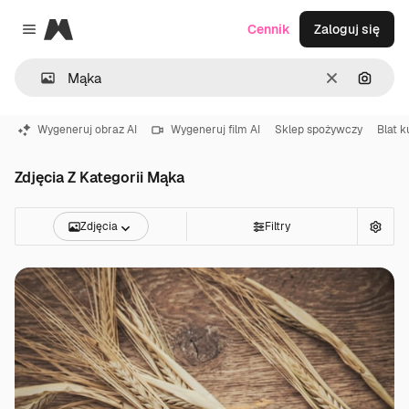
Magnific
Cennik
Zaloguj się
Close menu
Wyczyść
Szukaj
Wygeneruj obraz AI
Wygeneruj film AI
Sklep spożywczy
Blat 
Zdjęcia Z Kategorii Mąka
Zdjęcia
Filtry