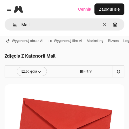
Magnific
Cennik
Zaloguj się
Close menu
Wyczyść
Szukaj
Wygeneruj obraz AI
Wygeneruj film AI
Marketing
Biznes
Lo
Zdjęcia Z Kategorii Mail
Zdjęcia
Filtry