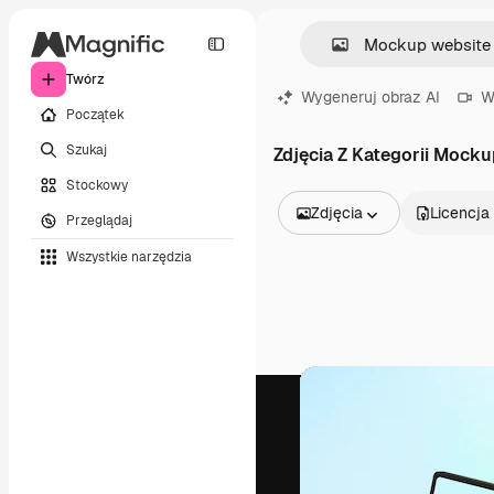
Twórz
Wygeneruj obraz AI
W
Początek
Szukaj
Zdjęcia Z Kategorii Mocku
Stockowy
Zdjęcia
Licencja
Przeglądaj
Wszystkie obrazy
Wszystkie narzędzia
Wektory
Ilustracje
Zdjęcia
PSD
Szablony
Mockupy
Filmy
Klipy wideo
Ruchome grafiki
Szablony wideo
Ikony
Modele 3D
Czcionki