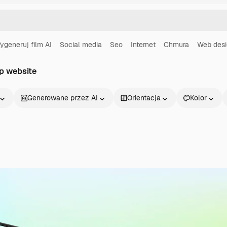
ygeneruj film AI
Social media
Seo
Internet
Chmura
Web des
p website
Generowane przez AI
Orientacja
Kolor
Produkty
Zacznij