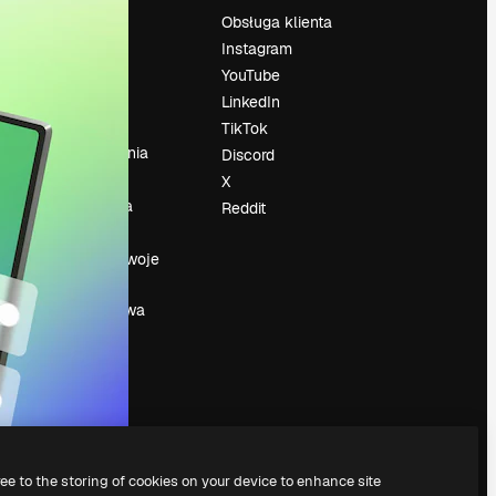
Cennik
Obsługa klienta
O nas
Instagram
Reviews
YouTube
su
Kariera
LinkedIn
Trendy
TikTok
wyszukiwania
Discord
Blog
X
Wydarzenia
Reddit
Slidesgo
a
Sprzedaj swoje
treści
Sala prasowa
Szukasz
magnific.ai
ree to the storing of cookies on your device to enhance site