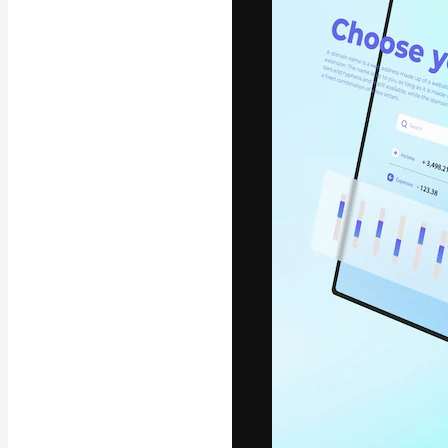
Platforma kreat
najlepszych pr
subskrybentów 
przedsiębiorstw,
Polski
Copyright © 2010