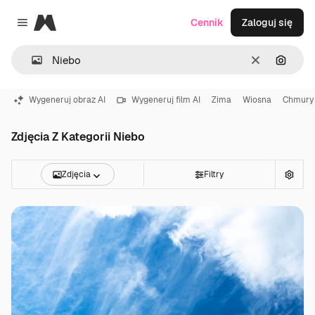
Magnific
Cennik
Zaloguj się
Close menu
Wyczyść
Szukaj
Wygeneruj obraz AI
Wygeneruj film AI
Zima
Wiosna
Chmury
Zdjęcia Z Kategorii Niebo
Zdjęcia
Filtry