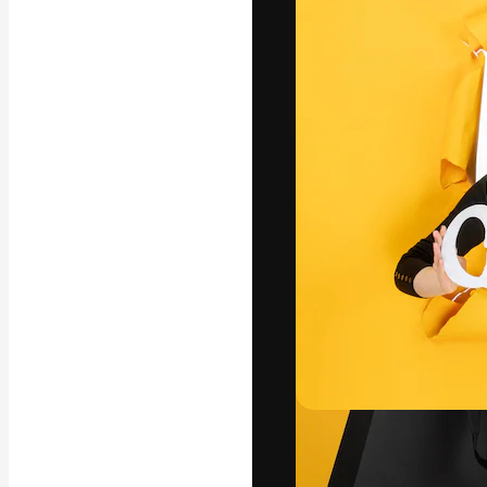
Platforma kreat
najlepszych pr
subskrybentów 
przedsiębiorstw,
Polski
Copyright © 2010