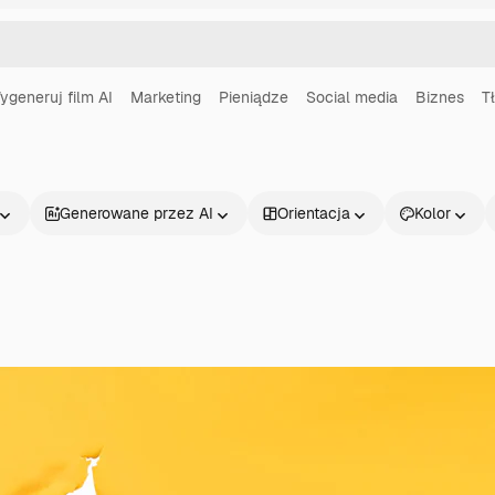
ygeneruj film AI
Marketing
Pieniądze
Social media
Biznes
T
Generowane przez AI
Orientacja
Kolor
Produkty
Zacznij