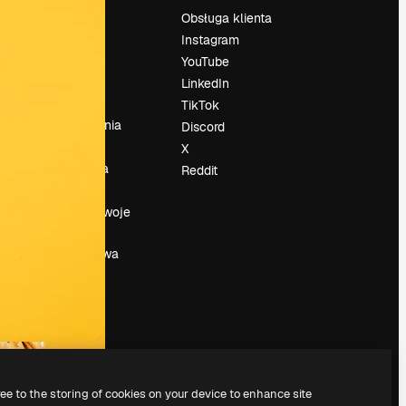
Cennik
Obsługa klienta
O nas
Instagram
Reviews
YouTube
su
Kariera
LinkedIn
Trendy
TikTok
wyszukiwania
Discord
Blog
X
Wydarzenia
Reddit
Slidesgo
a
Sprzedaj swoje
treści
Sala prasowa
Szukasz
magnific.ai
ree to the storing of cookies on your device to enhance site