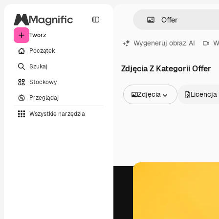
Twórz
Wygeneruj obraz AI
W
Początek
Szukaj
Zdjęcia Z Kategorii Offer
Stockowy
Zdjęcia
Licencja
Przeglądaj
Wszystkie obrazy
Wszystkie narzędzia
Wektory
Ilustracje
Zdjęcia
PSD
Szablony
Mockupy
Filmy
Klipy wideo
Ruchome grafiki
Szablony wideo
Ikony
Modele 3D
Czcionki