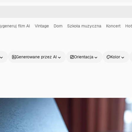
ygeneruj film AI
Vintage
Dom
Szkoła muzyczna
Koncert
Hot
Generowane przez AI
Orientacja
Kolor
Produkty
Zacznij