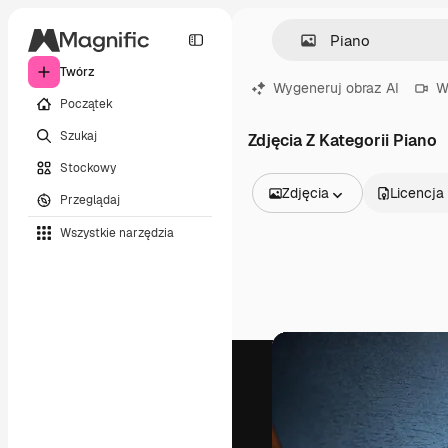
Twórz
Wygeneruj obraz AI
W
Początek
Szukaj
Zdjęcia Z Kategorii Piano
Stockowy
Zdjęcia
Licencja
Przeglądaj
Wszystkie obrazy
Wszystkie narzędzia
Wektory
Ilustracje
Zdjęcia
PSD
Szablony
Mockupy
Filmy
Klipy wideo
Ruchome grafiki
Szablony wideo
Ikony
Modele 3D
Czcionki