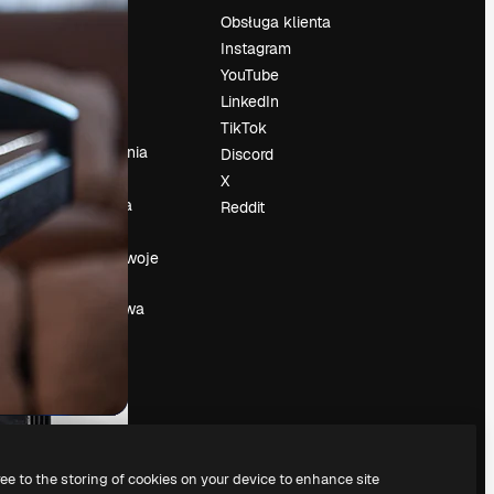
Cennik
Obsługa klienta
O nas
Instagram
Reviews
YouTube
su
Kariera
LinkedIn
Trendy
TikTok
wyszukiwania
Discord
Blog
X
Wydarzenia
Reddit
Slidesgo
a
Sprzedaj swoje
treści
Sala prasowa
Szukasz
magnific.ai
ree to the storing of cookies on your device to enhance site