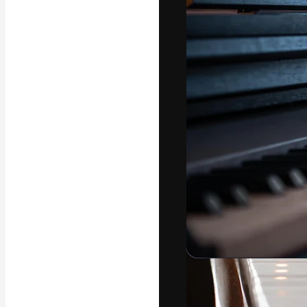
Platforma kreat
najlepszych pr
subskrybentów 
przedsiębiorstw,
Polski
Copyright © 2010