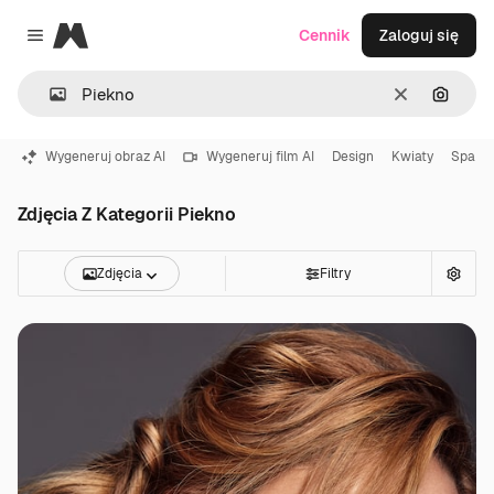
Magnific
Cennik
Zaloguj się
Close menu
Wyczyść
Szukaj
Wygeneruj obraz AI
Wygeneruj film AI
Design
Kwiaty
Spa
Zdjęcia Z Kategorii Piekno
Zdjęcia
Filtry