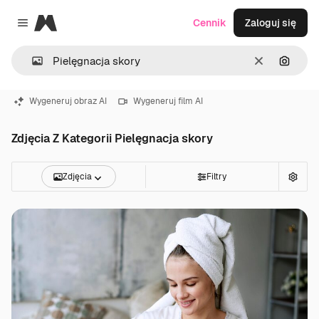
Magnific
Cennik
Zaloguj się
Close menu
Wyczyść
Szukaj
Wygeneruj obraz AI
Wygeneruj film AI
Zdjęcia Z Kategorii Pielęgnacja skory
Zdjęcia
Filtry