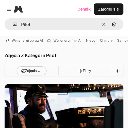
Magnific
Cennik
Zaloguj się
Close menu
Wyczyść
Szukaj
Wygeneruj obraz AI
Wygeneruj film AI
Niebo
Chmury
Samol
Zdjęcia Z Kategorii Pilot
Zdjęcia
Filtry