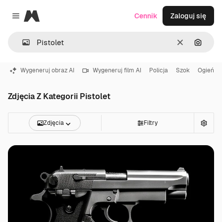
Magnific
Cennik
Zaloguj się
Close menu
Wyczyść
Szukaj
Wygeneruj obraz AI
Wygeneruj film AI
Policja
Szok
Ogień
Zdjęcia Z Kategorii Pistolet
Zdjęcia
Filtry