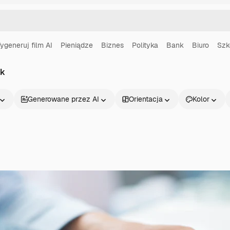
ygeneruj film AI
Pieniądze
Biznes
Polityka
Bank
Biuro
Szk
ek
Generowane przez AI
Orientacja
Kolor
Produkty
Zacznij