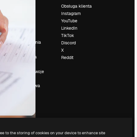
Cennik
Obsługa klienta
O nas
Instagram
Reviews
YouTube
su
Kariera
LinkedIn
Trendy
TikTok
wyszukiwania
Discord
Blog
X
Wydarzenia
Reddit
Slidesgo
a
Sprzedaj swoje
treści
Sala prasowa
Szukasz
magnific.ai
ree to the storing of cookies on your device to enhance site