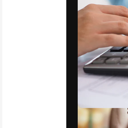
Platforma kreat
najlepszych pr
subskrybentów 
przedsiębiorstw,
Polski
Copyright © 2010