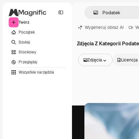
Twórz
Wygeneruj obraz AI
W
Początek
Szukaj
Zdjęcia Z Kategorii Podat
Stockowy
Zdjęcia
Licencja
Przeglądaj
Wszystkie obrazy
Wszystkie narzędzia
Wektory
Ilustracje
Zdjęcia
PSD
Szablony
Mockupy
Filmy
Klipy wideo
Ruchome grafiki
Szablony wideo
Ikony
Modele 3D
Czcionki