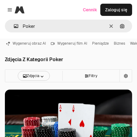
Magnific
Cennik
Zaloguj się
Close menu
Wyczyść
Szukaj
Wygeneruj obraz AI
Wygeneruj film AI
Pieniądze
Biznes
Wak
Zdjęcia Z Kategorii Poker
Zdjęcia
Filtry