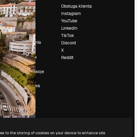
Cennik
Obsługa klienta
O nas
Instagram
Reviews
YouTube
su
Kariera
LinkedIn
Trendy
TikTok
wyszukiwania
Discord
Blog
X
Wydarzenia
Reddit
Slidesgo
a
Sprzedaj swoje
treści
Sala prasowa
Szukasz
magnific.ai
ree to the storing of cookies on your device to enhance site