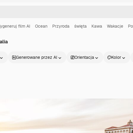
ygeneruj film AI
Ocean
Przyroda
święta
Kawa
Wakacje
Po
alia
Generowane przez AI
Orientacja
Kolor
Produkty
Zacznij