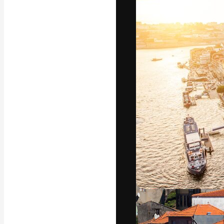
Platforma kreat
najlepszych pr
subskrybentów 
przedsiębiorstw,
Polski
Copyright © 2010