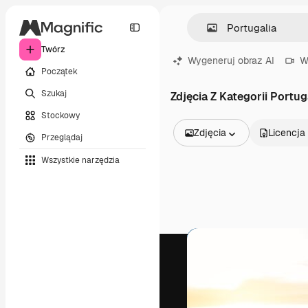
Twórz
Wygeneruj obraz AI
W
Początek
Szukaj
Zdjęcia Z Kategorii Portug
Stockowy
Zdjęcia
Licencja
Przeglądaj
Wszystkie obrazy
Wszystkie narzędzia
Wektory
Ilustracje
Zdjęcia
PSD
Szablony
Mockupy
Filmy
Klipy wideo
Ruchome grafiki
Szablony wideo
Ikony
Modele 3D
Czcionki