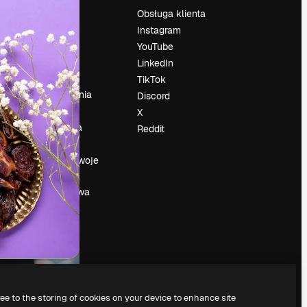
Cennik
Obsługa klienta
O nas
Instagram
Reviews
YouTube
su
Kariera
LinkedIn
Trendy
TikTok
wyszukiwania
Discord
Blog
X
Wydarzenia
Reddit
Slidesgo
a
Sprzedaj swoje
treści
Sala prasowa
Szukasz
magnific.ai
ree to the storing of cookies on your device to enhance site