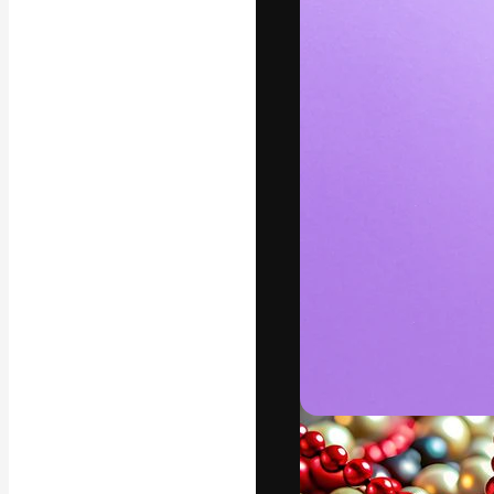
Platforma kreat
najlepszych pr
subskrybentów 
przedsiębiorstw,
Polski
Copyright © 2010