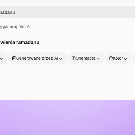
ygeneruj film AI
rowienia ramadanu
Generowane przez AI
Orientacja
Kolor
Produkty
Zacznij