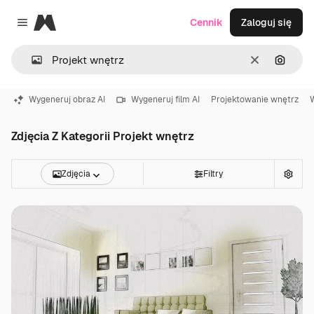
Magnific
Cennik
Zaloguj się
Close menu
Wyczyść
Szukaj
Wygeneruj obraz AI
Wygeneruj film AI
Projektowanie wnętrz
Zdjęcia Z Kategorii Projekt wnętrz
Zdjęcia
Filtry