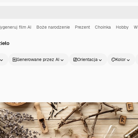
ygeneruj film AI
Boże narodzenie
Prezent
Choinka
Hobby
W
zieło
Generowane przez AI
Orientacja
Kolor
Produkty
Zacznij