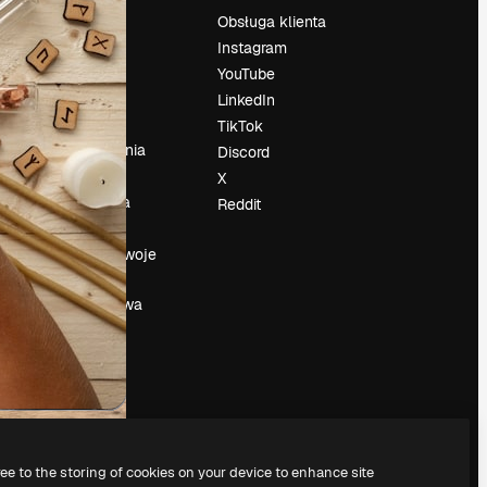
Cennik
Obsługa klienta
O nas
Instagram
Reviews
YouTube
su
Kariera
LinkedIn
Trendy
TikTok
wyszukiwania
Discord
Blog
X
Wydarzenia
Reddit
Slidesgo
a
Sprzedaj swoje
treści
Sala prasowa
Szukasz
magnific.ai
ree to the storing of cookies on your device to enhance site