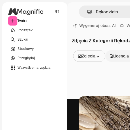
Twórz
Wygeneruj obraz AI
W
Początek
Szukaj
Zdjęcia Z Kategorii Rękod
Stockowy
Zdjęcia
Licencja
Przeglądaj
Wszystkie obrazy
Wszystkie narzędzia
Wektory
Ilustracje
Zdjęcia
PSD
Szablony
Mockupy
Filmy
Klipy wideo
Ruchome grafiki
Szablony wideo
Ikony
Modele 3D
Czcionki