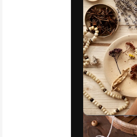
Platforma kreat
najlepszych pr
subskrybentów 
przedsiębiorstw,
Polski
Copyright © 2010