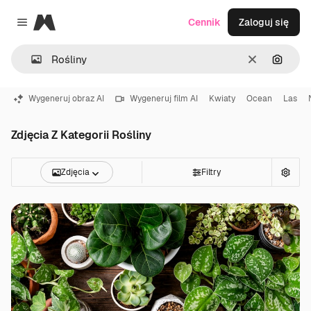
Magnific
Cennik
Zaloguj się
Close menu
Wyczyść
Szukaj
Wygeneruj obraz AI
Wygeneruj film AI
Kwiaty
Ocean
Las
Zdjęcia Z Kategorii Rośliny
Zdjęcia
Filtry