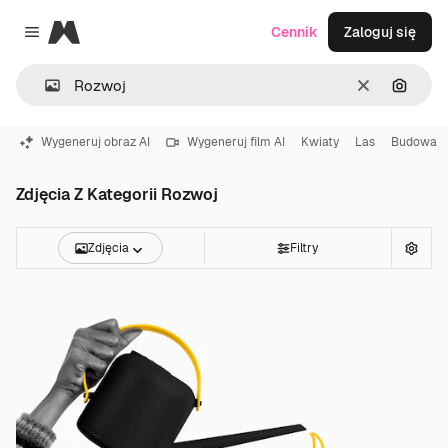
Magnific
Cennik
Zaloguj się
Close menu
Wyczyść
Szukaj
Wygeneruj obraz AI
Wygeneruj film AI
Kwiaty
Las
Budowa
Zdjęcia Z Kategorii Rozwoj
Zdjęcia
Filtry