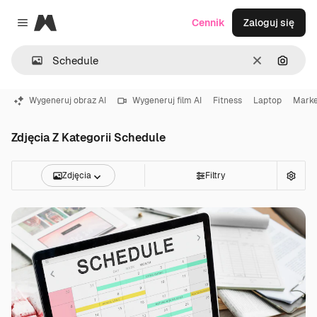
Magnific
Cennik
Zaloguj się
Close menu
Wyczyść
Szukaj
Wygeneruj obraz AI
Wygeneruj film AI
Fitness
Laptop
Marke
Zdjęcia Z Kategorii Schedule
Zdjęcia
Filtry