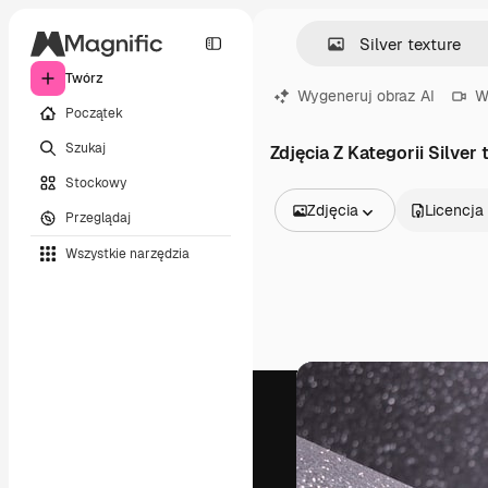
Twórz
Wygeneruj obraz AI
W
Początek
Szukaj
Zdjęcia Z Kategorii Silver 
Stockowy
Zdjęcia
Licencja
Przeglądaj
Wszystkie obrazy
Wszystkie narzędzia
Wektory
Ilustracje
Zdjęcia
PSD
Szablony
Mockupy
Filmy
Klipy wideo
Ruchome grafiki
Szablony wideo
Ikony
Modele 3D
Czcionki