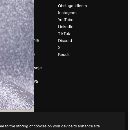
Cennik
Obsługa klienta
O nas
Instagram
Reviews
YouTube
su
Kariera
LinkedIn
Trendy
TikTok
wyszukiwania
Discord
Blog
X
Wydarzenia
Reddit
Slidesgo
a
Sprzedaj swoje
treści
Sala prasowa
Szukasz
magnific.ai
ree to the storing of cookies on your device to enhance site