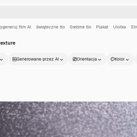
ygeneruj film AI
świąteczne tło
Srebrne tło
Plakat
Ulotka
St
texture
Generowane przez AI
Orientacja
Kolor
Produkty
Zacznij