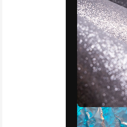
Platforma kreat
najlepszych pr
subskrybentów 
przedsiębiorstw,
Polski
Copyright © 2010