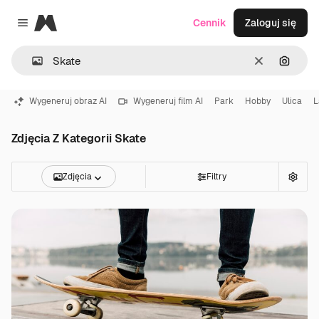
Magnific
Cennik
Zaloguj się
Close menu
Wyczyść
Szukaj
Wygeneruj obraz AI
Wygeneruj film AI
Park
Hobby
Ulica
L
Zdjęcia Z Kategorii Skate
Zdjęcia
Filtry