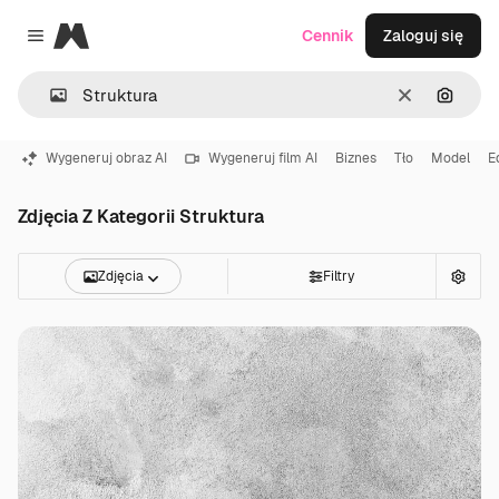
Magnific
Cennik
Zaloguj się
Close menu
Wyczyść
Szukaj
Wygeneruj obraz AI
Wygeneruj film AI
Biznes
Tło
Model
E
Zdjęcia Z Kategorii Struktura
Zdjęcia
Filtry