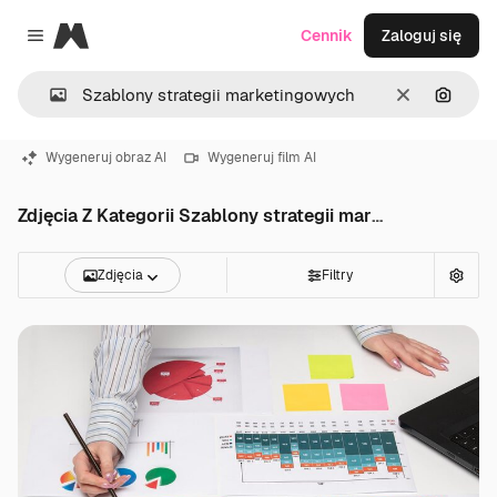
Magnific
Cennik
Zaloguj się
Close menu
Wyczyść
Szukaj
Wygeneruj obraz AI
Wygeneruj film AI
Zdjęcia Z Kategorii Szablony strategii marketingowych
Zdjęcia
Filtry