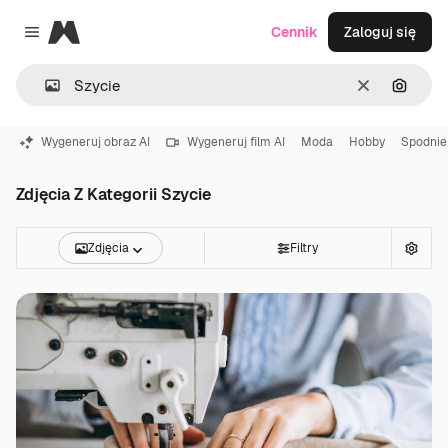
Magnific
Cennik
Zaloguj się
Close menu
Wyczyść
Szukaj
Wygeneruj obraz AI
Wygeneruj film AI
Moda
Hobby
Spodnie
Zdjęcia Z Kategorii Szycie
Zdjęcia
Filtry