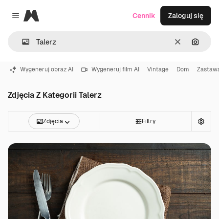
Magnific
Cennik
Zaloguj się
Close menu
Wyczyść
Szukaj
Wygeneruj obraz AI
Wygeneruj film AI
Vintage
Dom
Zastaw
Zdjęcia Z Kategorii Talerz
Zdjęcia
Filtry