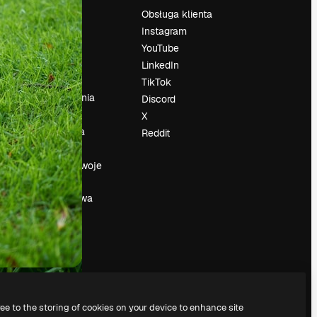
Cennik
Obsługa klienta
O nas
Instagram
Reviews
YouTube
su
Kariera
LinkedIn
Trendy
TikTok
wyszukiwania
Discord
Blog
X
Wydarzenia
Reddit
Slidesgo
a
Sprzedaj swoje
treści
Sala prasowa
Szukasz
magnific.ai
ree to the storing of cookies on your device to enhance site