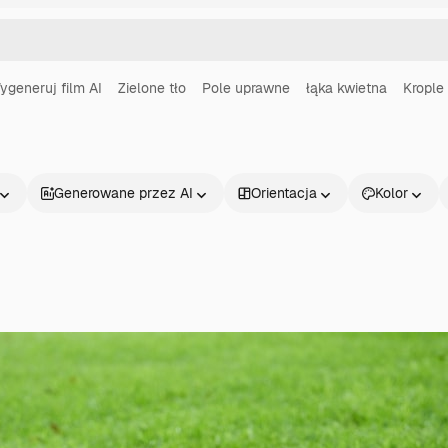
ygeneruj film AI
Zielone tło
Pole uprawne
łąka kwietna
Krople
Generowane przez AI
Orientacja
Kolor
Produkty
Zacznij