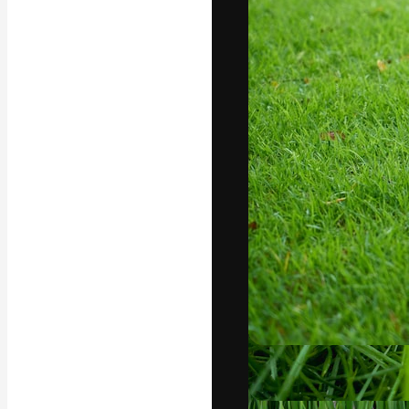
Platforma kreat
najlepszych pr
subskrybentów 
przedsiębiorstw,
Polski
Copyright © 2010