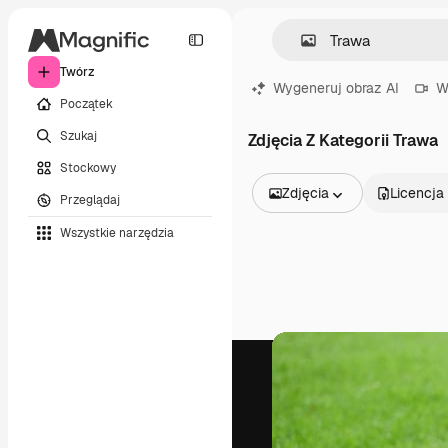
Twórz
Wygeneruj obraz AI
W
Początek
Szukaj
Zdjęcia Z Kategorii Trawa
Stockowy
Zdjęcia
Licencja
Przeglądaj
Wszystkie obrazy
Wszystkie narzędzia
Wektory
Ilustracje
Zdjęcia
PSD
Szablony
Mockupy
Filmy
Klipy wideo
Ruchome grafiki
Szablony wideo
Ikony
Modele 3D
Czcionki