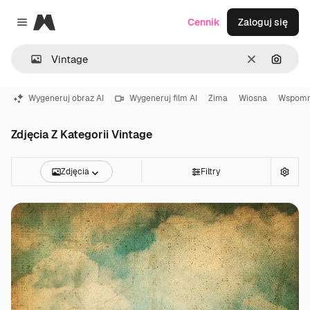
Magnific
Cennik
Zaloguj się
Close menu
Wyczyść
Szukaj
Wygeneruj obraz AI
Wygeneruj film AI
Zima
Wiosna
Wspomn
Zdjęcia Z Kategorii Vintage
Zdjęcia
Filtry