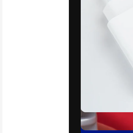
Platforma kreat
najlepszych pr
subskrybentów 
przedsiębiorstw,
Polski
Copyright © 2010