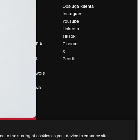
Cennik
Obsługa klienta
O nas
Instagram
Reviews
YouTube
su
Kariera
LinkedIn
Trendy
TikTok
wyszukiwania
Discord
Blog
X
Wydarzenia
Reddit
Slidesgo
a
Sprzedaj swoje
treści
Sala prasowa
Szukasz
magnific.ai
ree to the storing of cookies on your device to enhance site