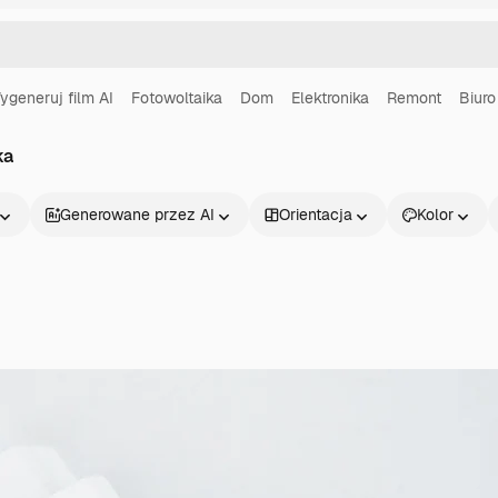
ygeneruj film AI
Fotowoltaika
Dom
Elektronika
Remont
Biuro
ka
Generowane przez AI
Orientacja
Kolor
Produkty
Zacznij