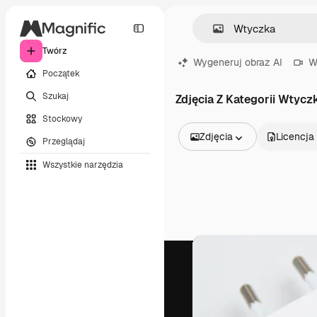
Twórz
Wygeneruj obraz AI
W
Początek
Szukaj
Zdjęcia Z Kategorii Wtycz
Stockowy
Zdjęcia
Licencja
Przeglądaj
Wszystkie obrazy
Wszystkie narzędzia
Wektory
Ilustracje
Zdjęcia
PSD
Szablony
Mockupy
Filmy
Klipy wideo
Ruchome grafiki
Szablony wideo
Ikony
Modele 3D
Czcionki