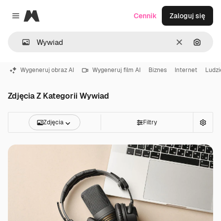
Magnific
Cennik
Zaloguj się
Close menu
Wyczyść
Szukaj
Wygeneruj obraz AI
Wygeneruj film AI
Biznes
Internet
Ludzi
Zdjęcia Z Kategorii Wywiad
Zdjęcia
Filtry