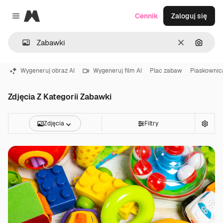
Magnific
Cennik
Zaloguj się
Close menu
Wyczyść
Szukaj
Wygeneruj obraz AI
Wygeneruj film AI
Plac zabaw
Piaskownic
Zdjęcia Z Kategorii Zabawki
Zdjęcia
Filtry