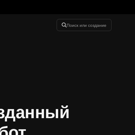
Поиск или создание
озданный
бот