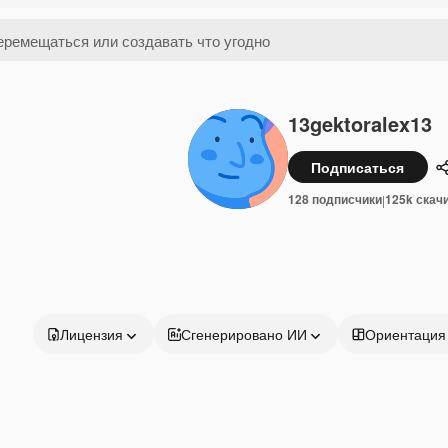
13gektoralex13
Подписаться
128 подписчики
125k скач
|
Лицензия
Сгенерировано ИИ
Ориентация