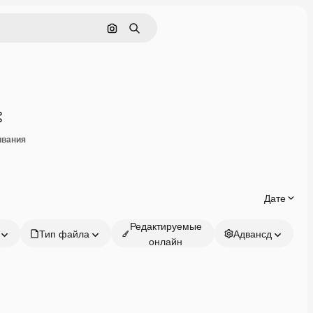
Поиск по изображению
Поиск
Поделиться
ивания
Дате
Редактируемые
Тип файла
Адвансд
онлайн