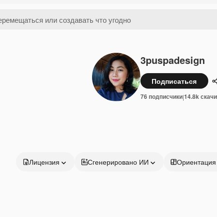
3puspadesign
Подписаться
76 подписчики
14.8k скач
|
Лицензия
Сгенерировано ИИ
Ориентация