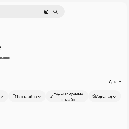
Поиск по изображению
Поиск
Поделиться
ивания
Дате
Редактируемые
Тип файла
Адвансд
онлайн