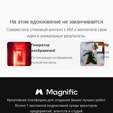
На этом вдохновение не заканчивается
Совместите стоковый контент с ИИ и воплотите свои
идеи в уникальные результаты.
Генератор
Spac
изображений
Один 
творч
Потрясающие изображения,
проц
полный контроль
Креативная платформа для создания ваших лучших работ.
Более 1 миллиона подписчиков среди креаторов,
предприятий, агентств и студий.