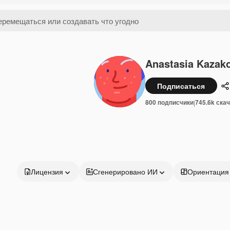
Anastasia Kazak
Подписаться
П
800 подписчики
745.6k ска
|
Лицензия
Сгенерировано ИИ
Ориентация