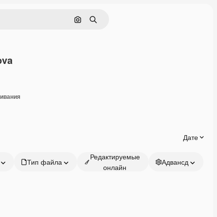
Поиск по изображению
Поиск
ova
оделиться
чивания
Дате
Редактируемые
Тип файла
Адвансд
онлайн