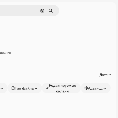
Поиск по изображению
Поиск
оделиться
чивания
Дате
Редактируемые
Тип файла
Адвансд
онлайн