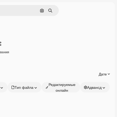
Поиск по изображению
Поиск
Поделиться
ивания
Дате
Редактируемые
Тип файла
Адвансд
онлайн