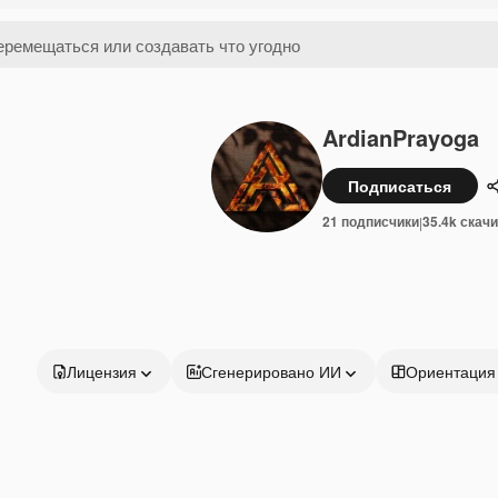
ArdianPrayoga
Подписаться
21 подписчики
35.4k скач
|
Лицензия
Сгенерировано ИИ
Ориентация