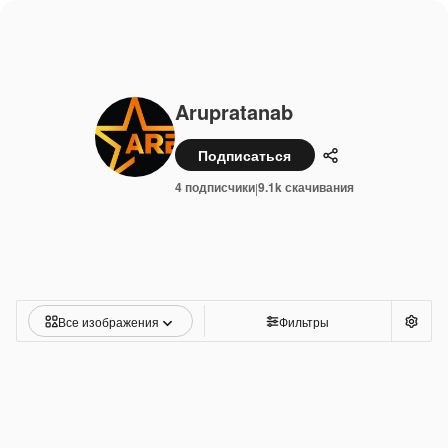
Arupratanab
Подписаться
Поделиться
4 подписчики
9.1k скачивания
|
Все изображения
Фильтры