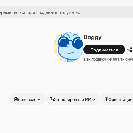
Boggy
Подписаться
П
1.1k подписчики
993.3k ска
|
Лицензия
Сгенерировано ИИ
Ориентация