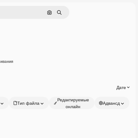
Поиск по изображению
Поиск
оделиться
чивания
Дате
Редактируемые
Тип файла
Адвансд
онлайн