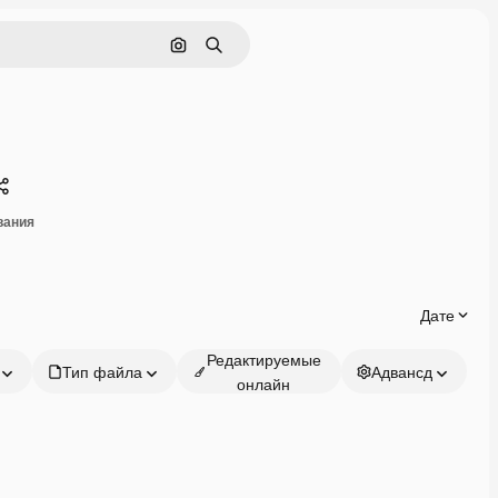
Поиск по изображению
Поиск
Поделиться
вания
Дате
Редактируемые
Тип файла
Адвансд
онлайн