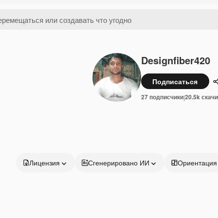
Designfiber420
Подписаться
27 подписчики
20.5k скач
|
Лицензия
Сгенерировано ИИ
Ориентация