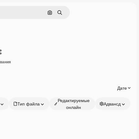
Поиск по изображению
Поиск
Поделиться
ивания
Дате
Редактируемые
Тип файла
Адвансд
онлайн