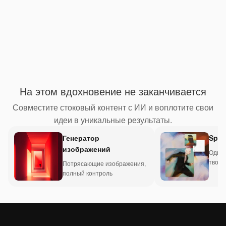
На этом вдохновение не заканчивается
Совместите стоковый контент с ИИ и воплотите свои
идеи в уникальные результаты.
Генератор
Spac
изображений
Один 
творч
Потрясающие изображения,
проц
полный контроль