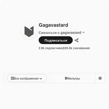
Gagavastard
Связаться с gagavastard
Подписаться
Поделиться
2.9k подписчики
626.5k скачивания
|
Все изображения
Фильтры