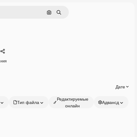
Поиск по изображению
Поиск
Поделиться
ания
Дате
Редактируемые
Тип файла
Адвансд
онлайн